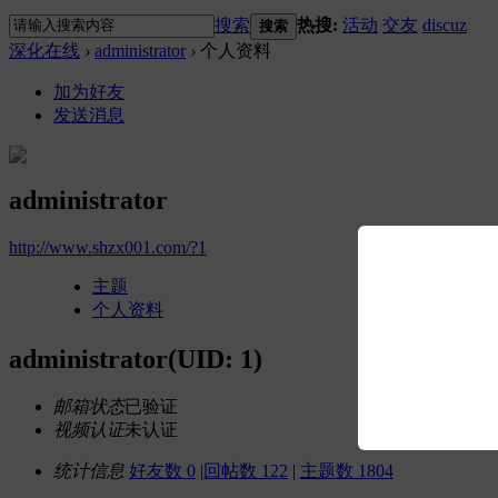
搜索
热搜:
活动
交友
discuz
搜索
深化在线
›
administrator
›
个人资料
加为好友
发送消息
administrator
http://www.shzx001.com/?1
主题
个人资料
administrator
(UID: 1)
邮箱状态
已验证
视频认证
未认证
统计信息
好友数 0
|
回帖数 122
|
主题数 1804