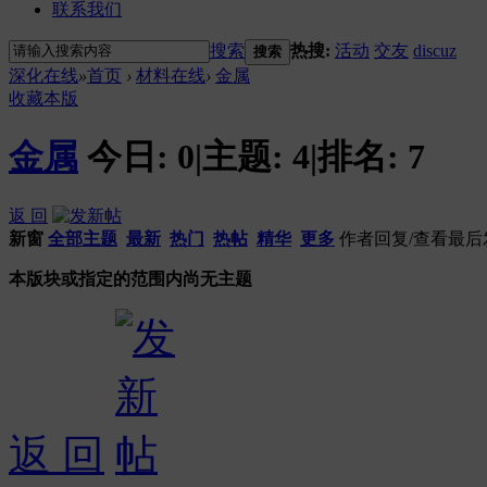
联系我们
搜索
热搜:
活动
交友
discuz
搜索
深化在线
»
首页
›
材料在线
›
金属
收藏本版
金属
今日:
0
|
主题:
4
|
排名:
7
返 回
新窗
全部主题
最新
热门
热帖
精华
更多
作者
回复/查看
最后
本版块或指定的范围内尚无主题
返 回