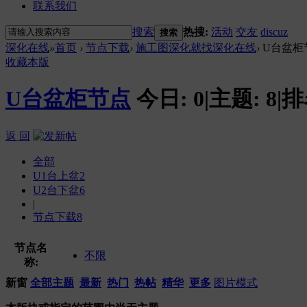
联系我们
搜索
热搜:
活动
交友
discuz
搜索
深化在线
»
首页
›
节点下载
›
施工图深化就找深化在线
›
U台盆柜
收藏本版
U台盆柜节点
今日:
0
|
主题:
8
|
排
返 回
全部
U1台上盆
2
U2台下盆
6
|
节点下载
8
节点名
不限
称:
新窗
全部主题
最新
热门
热帖
精华
更多
图片模式