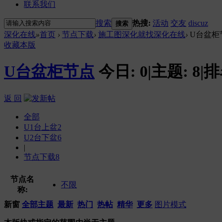
联系我们
搜索
热搜:
活动
交友
discuz
搜索
深化在线
»
首页
›
节点下载
›
施工图深化就找深化在线
›
U台盆柜
收藏本版
U台盆柜节点
今日:
0
|
主题:
8
|
排
返 回
全部
U1台上盆
2
U2台下盆
6
|
节点下载
8
节点名
不限
称:
新窗
全部主题
最新
热门
热帖
精华
更多
图片模式