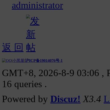
administrator
返 回
|
小黑屋
|
沪ICP备19014076号-1
GMT+8, 2026-8-9 03:06
, 
16 queries .
Powered by
Discuz!
X3.4
L