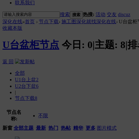
联系我们
搜索
热搜:
活动
交友
discuz
搜索
深化在线
»
首页
›
节点下载
›
施工图深化就找深化在线
›
U台盆柜
收藏本版
U台盆柜节点
今日:
0
|
主题:
8
|
排
返 回
全部
U1台上盆
2
U2台下盆
6
|
节点下载
8
节点名
不限
称:
新窗
全部主题
最新
热门
热帖
精华
更多
图片模式