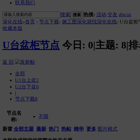
联系我们
搜索
热搜:
活动
交友
discuz
搜索
深化在线
»
首页
›
节点下载
›
施工图深化就找深化在线
›
U台盆柜
收藏本版
U台盆柜节点
今日:
0
|
主题:
8
|
排
返 回
全部
U1台上盆
2
U2台下盆
6
|
节点下载
8
节点名
不限
称:
新窗
全部主题
最新
热门
热帖
精华
更多
图片模式