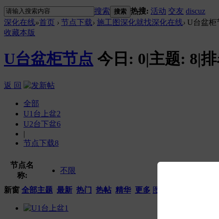
搜索
热搜:
活动
交友
discuz
搜索
深化在线
»
首页
›
节点下载
›
施工图深化就找深化在线
›
U台盆柜
收藏本版
U台盆柜节点
今日:
0
|
主题:
8
|
排
返 回
全部
U1台上盆
2
U2台下盆
6
|
节点下载
8
节点名
不限
称:
新窗
全部主题
最新
热门
热帖
精华
更多
图片模式