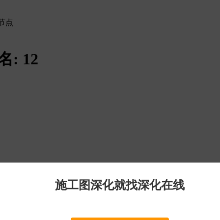
节点
名:
12
施工图深化就找深化在线