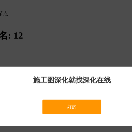
节点
名:
12
施工图深化就找深化在线
好的