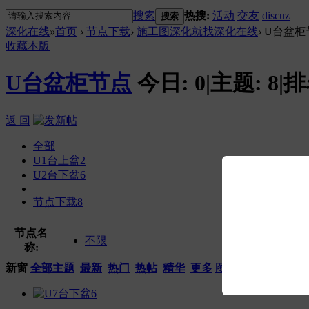
搜索
热搜:
活动
交友
discuz
搜索
深化在线
»
首页
›
节点下载
›
施工图深化就找深化在线
›
U台盆柜
收藏本版
U台盆柜节点
今日:
0
|
主题:
8
|
排
返 回
全部
U1台上盆
2
U2台下盆
6
|
节点下载
8
节点名
不限
称:
新窗
全部主题
最新
热门
热帖
精华
更多
图片模式