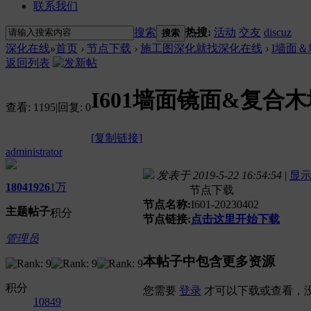
联系我们
搜索
热搜:
活动
交友
discuz
搜索
深化在线
»
首页
›
节点下载
›
施工图深化就找深化在线
›
I墙面
返回列表
I601墙面镜面&复合
查看:
1195
|
回复:
0
[复制链接]
administrator
发表于 2019-5-22 16:54:54
|
显
1804
1926
1万
节点下载
节点名称:
I601-20230402
主题
帖子
积分
节点链接:
点击这里开始下载
管理员
本帖子中包含更多资源
积分
您需要
登录
才可以下载或查看，
10849