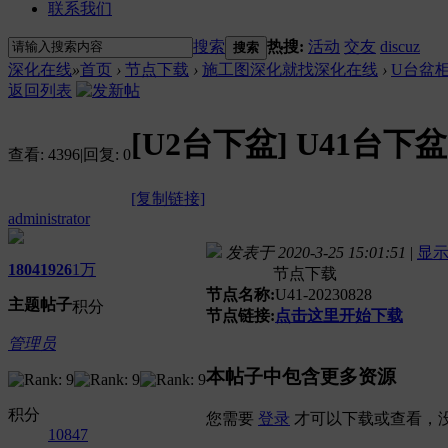
联系我们
搜索
热搜:
活动
交友
discuz
搜索
深化在线
»
首页
›
节点下载
›
施工图深化就找深化在线
›
U台盆
返回列表
[U2台下盆]
U41台下盆
查看:
4396
|
回复:
0
[复制链接]
administrator
发表于 2020-3-25 15:01:51
|
显
1804
1926
1万
节点下载
节点名称:
U41-20230828
主题
帖子
积分
节点链接:
点击这里开始下载
管理员
本帖子中包含更多资源
积分
您需要
登录
才可以下载或查看，
10847