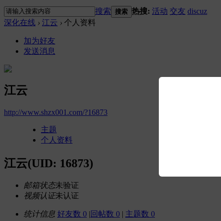
搜索
热搜:
活动
交友
discuz
搜索
深化在线
›
江云
›
个人资料
加为好友
发送消息
江云
http://www.shzx001.com/?16873
主题
个人资料
江云
(UID: 16873)
邮箱状态
未验证
视频认证
未认证
统计信息
好友数 0
|
回帖数 0
|
主题数 0