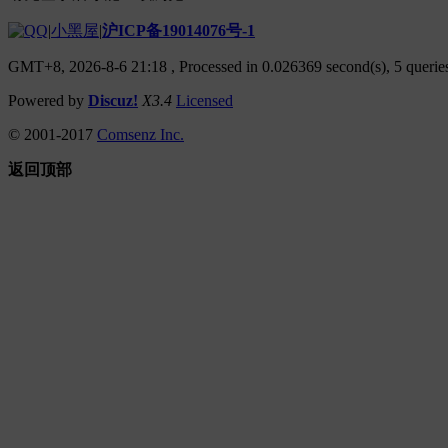
|
小黑屋
|
沪ICP备19014076号-1
GMT+8, 2026-8-6 21:18
, Processed in 0.026369 second(s), 5 queries
Powered by
Discuz!
X3.4
Licensed
© 2001-2017
Comsenz Inc.
返回顶部