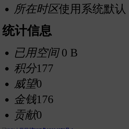
所在时区
使用系统默认
统计信息
已用空间
0 B
积分
177
威望
0
金钱
176
贡献
0