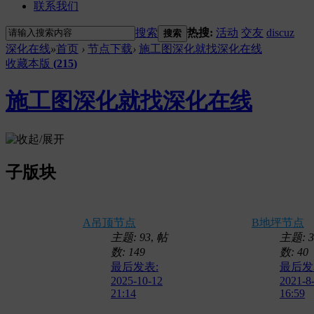
联系我们
搜索
热搜:
活动
交友
discuz
搜索
深化在线
»
首页
›
节点下载
›
施工图深化就找深化在线
收藏本版
(
215
)
施工图深化就找深化在线
子版块
A吊顶节点
B地坪节点
主题: 93
,
帖
主题: 3
数: 149
数: 40
最后发表:
最后发
2025-10-12
2021-8
21:14
16:59