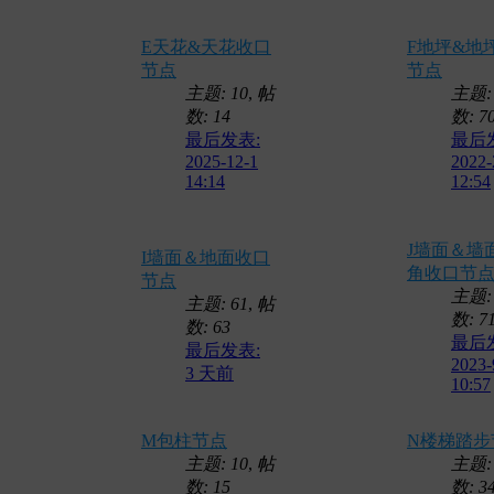
E天花&天花收口
F地坪&地
节点
节点
主题: 10
,
帖
主题: 
数: 14
数: 7
最后发表:
最后
2025-12-1
2022-
14:14
12:54
J墙面＆墙
I墙面＆地面收口
角收口节
节点
主题: 
主题: 61
,
帖
数: 7
数: 63
最后
最后发表:
2023-
3 天前
10:57
M包柱节点
N楼梯踏步
主题: 10
,
帖
主题: 
数: 15
数: 3