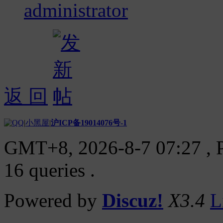
administrator
返 回
|
小黑屋
|
沪ICP备19014076号-1
GMT+8, 2026-8-7 07:27
, 
16 queries .
Powered by
Discuz!
X3.4
L