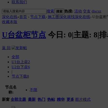
联系我们
搜索
热搜:
活动
交友
discuz
搜索
深化在线
»
首页
›
节点下载
›
施工图深化就找深化在线
›
U台盆柜
收藏本版
U台盆柜节点
今日:
0
|
主题:
8
|
排
返 回
全部
U1台上盆
2
U2台下盆
6
|
节点下载
8
节点名
不限
称:
新窗
全部主题
最新
热门
热帖
精华
更多
图片模式