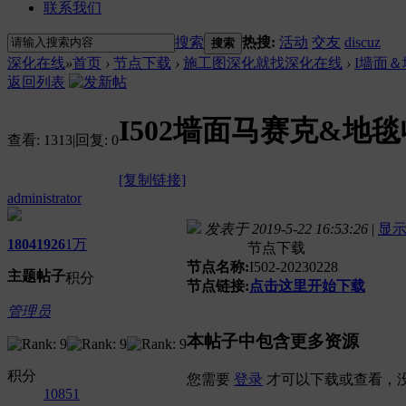
联系我们
搜索
热搜:
活动
交友
discuz
搜索
深化在线
»
首页
›
节点下载
›
施工图深化就找深化在线
›
I墙面
返回列表
I502墙面马赛克&地
查看:
1313
|
回复:
0
[复制链接]
administrator
发表于 2019-5-22 16:53:26
|
显
1804
1926
1万
节点下载
节点名称:
I502-20230228
主题
帖子
积分
节点链接:
点击这里开始下载
管理员
本帖子中包含更多资源
积分
您需要
登录
才可以下载或查看，
10851