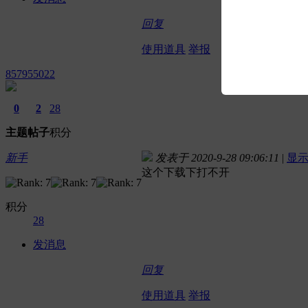
回复
使用道具
举报
857955022
0
2
28
主题
帖子
积分
新手
发表于 2020-9-28 09:06:11
|
显
这个下载下打不开
积分
28
发消息
回复
使用道具
举报