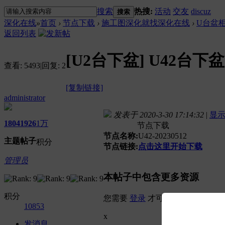
搜索
热搜:
活动
交友
discuz
搜索
深化在线
»
首页
›
节点下载
›
施工图深化就找深化在线
›
U台盆
返回列表
[U2台下盆]
U42台下盆
查看:
5493
|
回复:
2
[复制链接]
administrator
发表于 2020-3-30 17:14:32
|
显
1804
1926
1万
节点下载
节点名称:
U42-20230512
主题
帖子
积分
节点链接:
点击这里开始下载
管理员
本帖子中包含更多资源
积分
您需要
登录
才可以下载或查看，
10853
x
发消息