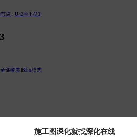
柜节点
›
U42台下盆3
3
示全部楼层
|
阅读模式
没有帐号？
立即注册
施工图深化就找深化在线