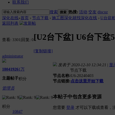
联系我们
搜索
热搜:
活动
交友
discuz
搜索
深化在线
»
首页
›
节点下载
›
施工图深化就找深化在线
›
U台盆
返回列表
[U2台下盆]
U6台下盆5
查看:
3301
|
回复:
0
[复制链接]
administrator
发表于 2020-12-10 12:34:21
|
显
1804
1926
1万
节点下载
节点名称:
U6-20240403
主题
帖子
积分
节点链接:
点击这里开始下载
管理员
本帖子中包含更多资源
积分
您需要
登录
才可以下载或查看，
10847